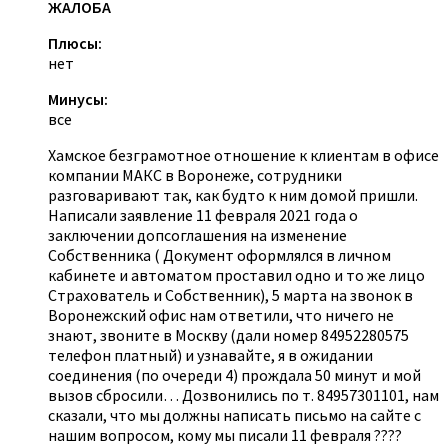
ЖАЛОБА
Плюсы:
нет
Минусы:
все
Хамское безграмотное отношение к клиентам в офисе
компании МАКС в Воронеже, сотрудники
разговаривают так, как будто к ним домой пришли.
Написали заявление 11 февраля 2021 года о
заключении допсоглашения на изменение
Собственника ( Документ оформлялся в личном
кабинете и автоматом проставил одно и то же лицо
Страхователь и Собственник), 5 марта на звонок в
Воронежский офис нам ответили, что ничего не
знают, звоните в Москву (дали номер 84952280575
телефон платный) и узнавайте, я в ожидании
соединения (по очереди 4) прождала 50 минут и мой
вызов сбросили… Дозвонились по т. 84957301101, нам
сказали, что мы должны написать письмо на сайте с
нашим вопросом, кому мы писали 11 февраля ????